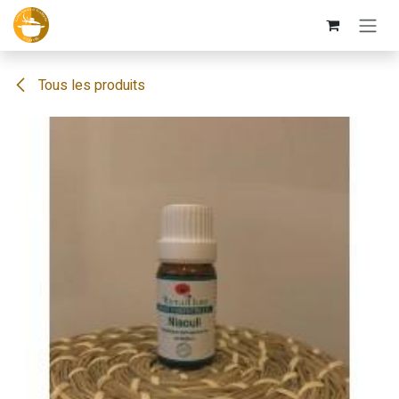
Se rendre au contenu
Tous les produits