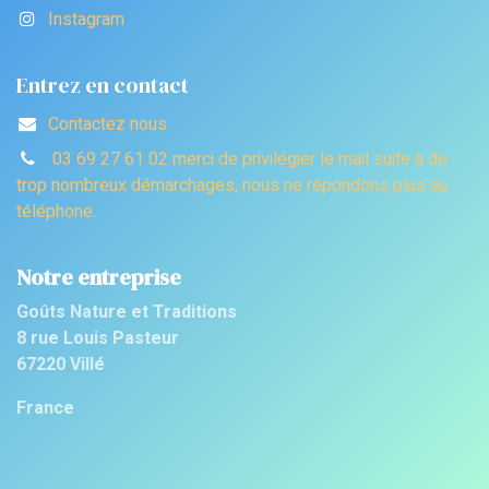
Instagram
Entrez en contact
Contactez nous
03 69 27 61 02 merci de privilégier le mail suite à de
trop nombreux démarchages, nous ne répondons plus au
téléphone.
Notre entreprise
Goûts Nature et Traditions
8 rue Louis Pasteur
67220 Villé
France