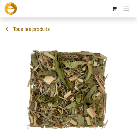
Se rendre au contenu
Tous les produits