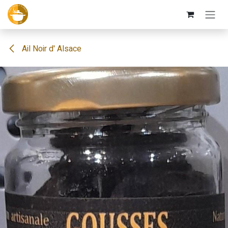
Se rendre au contenu
Ail Noir d' Alsace