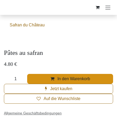
Zum Inhalt springen
Safran du Château
Pâtes au safran
4.80
€
In den Warenkorb
Jetzt kaufen
Auf die Wunschliste
Allgemeine Geschäftsbedingungen