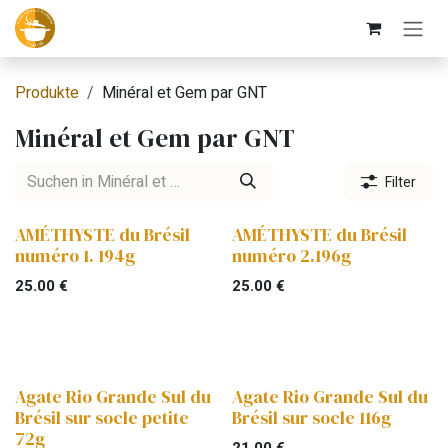
Zum Inhalt springen
Produkte
Minéral et Gem par GNT
Minéral et Gem par GNT
Filter
AMÉTHYSTE du Brésil
AMÉTHYSTE du Brésil
numéro 1. 194g
numéro 2.196g
25.00
€
25.00
€
Agate Rio Grande Sul du
Agate Rio Grande Sul du
Brésil sur socle petite
Brésil sur socle 116g
72g
21.00
€