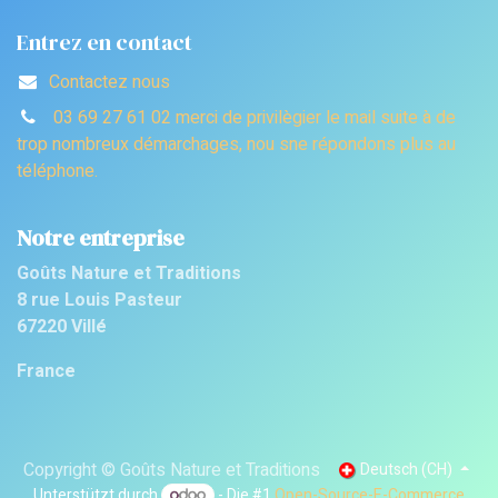
Entrez en contact
Contactez nous
03 69 27 61 02 merci de privilègier le mail suite à de
trop nombreux démarchages, nou sne répondons plus au
téléphone.
Notre entreprise
Goûts Nature et Traditions
8 rue Louis Pasteur
67220 Villé
France
Copyright © Goûts Nature et Traditions
Deutsch (CH)
Unterstützt durch
- Die #1
Open-Source-E-Commerce