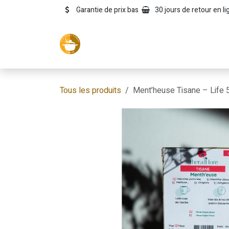
Se rendre au contenu
Garantie de prix bas
30 jours de retour en li
Page d'accueil
Tous nos produits
Tous les produits
Ment’heuse Tisane – Life 5