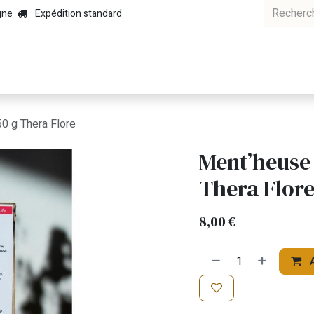
gne
Expédition standard
Elixirs et Plantes
Minéral et Gem par GNT
Als'AilNoir
Safran
0 g Thera Flore
Ment’heuse 
Thera Flor
8,00
€
A