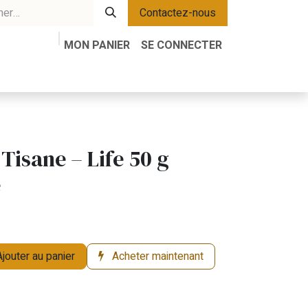
Contactez-nous
MON PANIER
SE CONNECTER
 du Château
Jomo
À propos
Conditions générales de vente
Tisane – Life 50 g
e
jouter au panier
Acheter maintenant